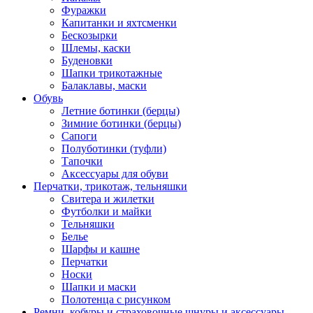
Фуражки
Капитанки и яхтсменки
Бескозырки
Шлемы, каски
Буденовки
Шапки трикотажные
Балаклавы, маски
Обувь
Летние ботинки (берцы)
Зимние ботинки (берцы)
Сапоги
Полуботинки (туфли)
Тапочки
Аксессуары для обуви
Перчатки, трикотаж, тельняшки
Свитера и жилетки
Футболки и майки
Тельняшки
Белье
Шарфы и кашне
Перчатки
Носки
Шапки и маски
Полотенца с рисунком
Ремни, кобуры и страховочные шнуры и аксессуары