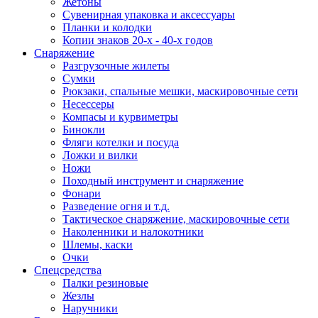
Жетоны
Сувенирная упаковка и аксессуары
Планки и колодки
Копии знаков 20-х - 40-х годов
Снаряжение
Разгрузочные жилеты
Сумки
Рюкзаки, спальные мешки, маскировочные сети
Несессеры
Компасы и курвиметры
Бинокли
Фляги котелки и посуда
Ложки и вилки
Ножи
Походный инструмент и снаряжение
Фонари
Разведение огня и т.д.
Тактическое снаряжение, маскировочные сети
Наколенники и налокотники
Шлемы, каски
Очки
Спецсредства
Палки резиновые
Жезлы
Наручники