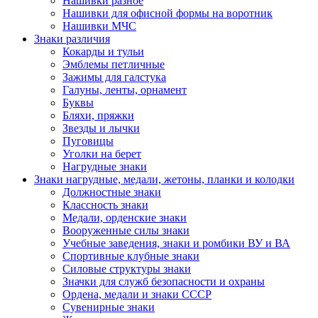
Нашивки разное
Нашивки для офисной формы на воротник
Нашивки МЧС
Знаки различия
Кокарды и тульи
Эмблемы петличные
Зажимы для галстука
Галуны, ленты, орнамент
Буквы
Бляхи, пряжки
Звезды и лычки
Пуговицы
Уголки на берет
Нагрудные знаки
Знаки нагрудные, медали, жетоны, планки и колодки
Должностные знаки
Классность знаки
Медали, орденские знаки
Вооруженные силы знаки
Учебные заведения, знаки и ромбики ВУ и ВА
Спортивные клубные знаки
Силовые структуры знаки
Значки для служб безопасности и охраны
Ордена, медали и знаки СССР
Сувенирные знаки