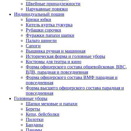
Швейные принадлежности
Нарукавные повязки
Индивидуальный пошив
Брюки юбки
Китель куртка тужурка
Рубашки сорочки
Фуражки папахи шапки
Пальто шинели
Сапоги
Вышивка ручная и машинная
Историческая форма и головные уборы
Костюмы для театра и кино
Форма офицерского состава общевойсковая, ВВС,
ВДВ, парадная и повседневная
Форма офицерского состава ВМФ парадная и
повседневная
Форма высшего офицерского состава парадная и
повседневная
Головные уборы
Шапки меховые и папахи
Береты
Кепи, бейсболки
Пилотки
Банданы
Панамы