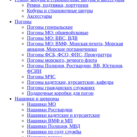
Ремни, подтяжки, портупеии
Кобуры и страховочные шнуры
Аксессуары
Погоны
Погоны генеральские
Погоны МО: общевойсковые
Погоны МО: ВВС, ВДВ
Погоны МО: ВМФ, Морская пехота, Морская
авиация, Морские пограничники
Погоны ФСБ, ФСО, ФПС, Прокуратура
Погоны морского, речного флота
Погоны Полиция, Росгвардии, ВВ, Юстиция,
ФСИН
Погоны МЧС
Погоны кадетские, курсантские, кафедра
Погоны гражданских служащих
Подарочные коробки для погон
Нашивки и шевроны
Нашивки МО
Нашивки Росгвардии
Нашивки кадетские и курсантские
Нашивки ВМФ и МП
Нашивки Полиция, МВД
Нашивки по году службы