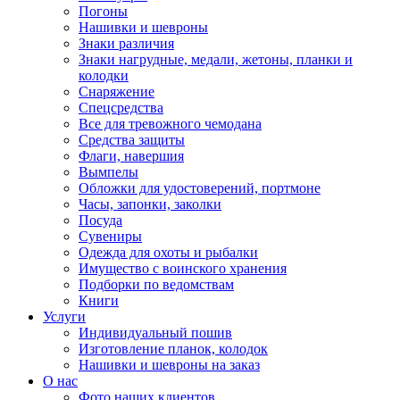
Погоны
Нашивки и шевроны
Знаки различия
Знаки нагрудные, медали, жетоны, планки и
колодки
Снаряжение
Спецсредства
Все для тревожного чемодана
Средства защиты
Флаги, навершия
Вымпелы
Обложки для удостоверений, портмоне
Часы, запонки, заколки
Посуда
Сувениры
Одежда для охоты и рыбалки
Имущество с воинского хранения
Подборки по ведомствам
Книги
Услуги
Индивидуальный пошив
Изготовление планок, колодок
Нашивки и шевроны на заказ
О нас
Фото наших клиентов