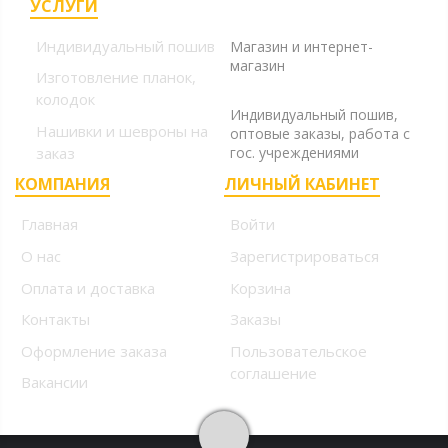
УСЛУГИ
+7 (499) 394-56-94, +7
(925) 220-10-10
Индивидуальный пошив
Магазин и интернет-
магазин
Изготовление планок,
+7 (925) 220-10-09
колодок
Индивидуальный пошив,
Нашивки и шевроны на
оптовые заказы, работа с
заказ
гос. учреждениями
КОМПАНИЯ
ЛИЧНЫЙ КАБИНЕТ
Главная
Войти
О нас
Зарегистрироваться
Оплата и доставка
Корзина
Контакты
Заказы
Оформление заказа
Пользовательское
соглашение
Вакансии