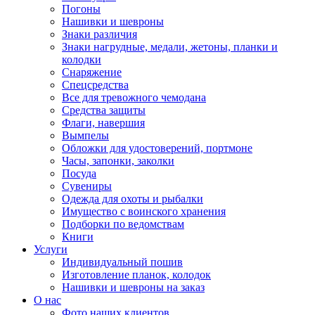
Погоны
Нашивки и шевроны
Знаки различия
Знаки нагрудные, медали, жетоны, планки и
колодки
Снаряжение
Спецсредства
Все для тревожного чемодана
Средства защиты
Флаги, навершия
Вымпелы
Обложки для удостоверений, портмоне
Часы, запонки, заколки
Посуда
Сувениры
Одежда для охоты и рыбалки
Имущество с воинского хранения
Подборки по ведомствам
Книги
Услуги
Индивидуальный пошив
Изготовление планок, колодок
Нашивки и шевроны на заказ
О нас
Фото наших клиентов