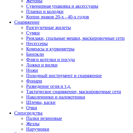
Жетоны
Сувенирная упаковка и аксессуары
Планки и колодки
Копии знаков 20-х - 40-х годов
Снаряжение
Разгрузочные жилеты
Сумки
Рюкзаки, спальные мешки, маскировочные сети
Несессеры
Компасы и курвиметры
Бинокли
Фляги котелки и посуда
Ложки и вилки
Ножи
Походный инструмент и снаряжение
Фонари
Разведение огня и т.д.
Тактическое снаряжение, маскировочные сети
Наколенники и налокотники
Шлемы, каски
Очки
Спецсредства
Палки резиновые
Жезлы
Наручники