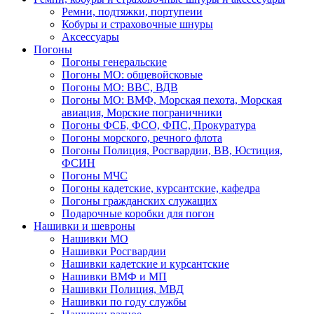
Ремни, подтяжки, портупеии
Кобуры и страховочные шнуры
Аксессуары
Погоны
Погоны генеральские
Погоны МО: общевойсковые
Погоны МО: ВВС, ВДВ
Погоны МО: ВМФ, Морская пехота, Морская
авиация, Морские пограничники
Погоны ФСБ, ФСО, ФПС, Прокуратура
Погоны морского, речного флота
Погоны Полиция, Росгвардии, ВВ, Юстиция,
ФСИН
Погоны МЧС
Погоны кадетские, курсантские, кафедра
Погоны гражданских служащих
Подарочные коробки для погон
Нашивки и шевроны
Нашивки МО
Нашивки Росгвардии
Нашивки кадетские и курсантские
Нашивки ВМФ и МП
Нашивки Полиция, МВД
Нашивки по году службы