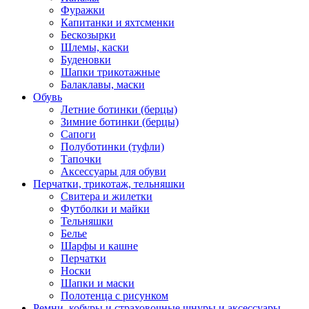
Фуражки
Капитанки и яхтсменки
Бескозырки
Шлемы, каски
Буденовки
Шапки трикотажные
Балаклавы, маски
Обувь
Летние ботинки (берцы)
Зимние ботинки (берцы)
Сапоги
Полуботинки (туфли)
Тапочки
Аксессуары для обуви
Перчатки, трикотаж, тельняшки
Свитера и жилетки
Футболки и майки
Тельняшки
Белье
Шарфы и кашне
Перчатки
Носки
Шапки и маски
Полотенца с рисунком
Ремни, кобуры и страховочные шнуры и аксессуары