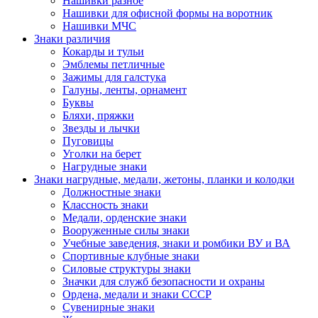
Нашивки разное
Нашивки для офисной формы на воротник
Нашивки МЧС
Знаки различия
Кокарды и тульи
Эмблемы петличные
Зажимы для галстука
Галуны, ленты, орнамент
Буквы
Бляхи, пряжки
Звезды и лычки
Пуговицы
Уголки на берет
Нагрудные знаки
Знаки нагрудные, медали, жетоны, планки и колодки
Должностные знаки
Классность знаки
Медали, орденские знаки
Вооруженные силы знаки
Учебные заведения, знаки и ромбики ВУ и ВА
Спортивные клубные знаки
Силовые структуры знаки
Значки для служб безопасности и охраны
Ордена, медали и знаки СССР
Сувенирные знаки