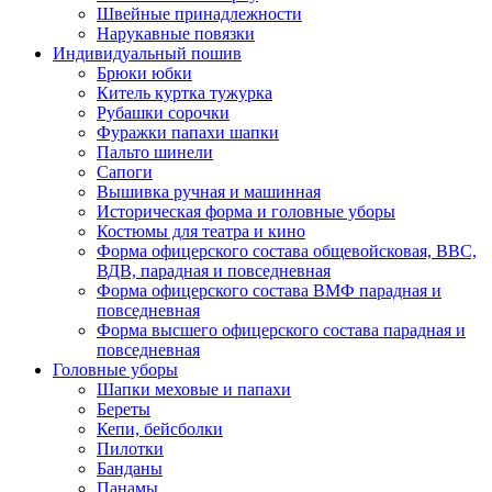
Швейные принадлежности
Нарукавные повязки
Индивидуальный пошив
Брюки юбки
Китель куртка тужурка
Рубашки сорочки
Фуражки папахи шапки
Пальто шинели
Сапоги
Вышивка ручная и машинная
Историческая форма и головные уборы
Костюмы для театра и кино
Форма офицерского состава общевойсковая, ВВС,
ВДВ, парадная и повседневная
Форма офицерского состава ВМФ парадная и
повседневная
Форма высшего офицерского состава парадная и
повседневная
Головные уборы
Шапки меховые и папахи
Береты
Кепи, бейсболки
Пилотки
Банданы
Панамы