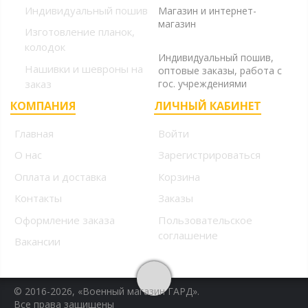
Индивидуальный пошив
Магазин и интернет-
магазин
Изготовление планок,
+7 (925) 220-10-09
колодок
Индивидуальный пошив,
Нашивки и шевроны на
оптовые заказы, работа с
заказ
гос. учреждениями
КОМПАНИЯ
ЛИЧНЫЙ КАБИНЕТ
Главная
Войти
О нас
Зарегистрироваться
Оплата и доставка
Корзина
Контакты
Заказы
Оформление заказа
Пользовательское
соглашение
Вакансии
© 2016-2026, «Военный магазин ГАРД».
Все права защищены