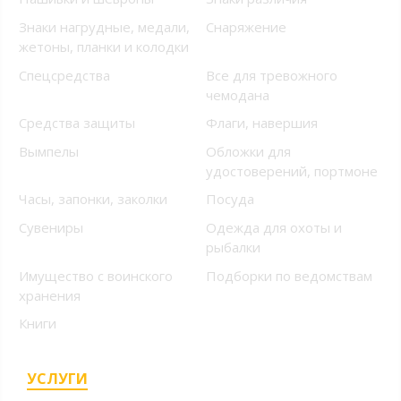
Знаки нагрудные, медали,
Снаряжение
жетоны, планки и колодки
Спецсредства
Все для тревожного
чемодана
Средства защиты
Флаги, навершия
Вымпелы
Обложки для
удостоверений, портмоне
Часы, запонки, заколки
Посуда
Сувениры
Одежда для охоты и
рыбалки
Имущество с воинского
Подборки по ведомствам
хранения
Книги
УСЛУГИ
+7 (499) 394-56-94, +7
(925) 220-10-10