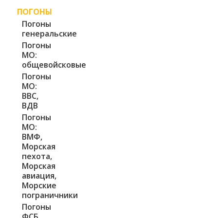
ПОГОНЫ
Погоны
генеральские
Погоны
МО:
общевойсковые
Погоны
МО:
ВВС,
ВДВ
Погоны
МО:
ВМФ,
Морская
пехота,
Морская
авиация,
Морские
пограничники
Погоны
ФСБ,