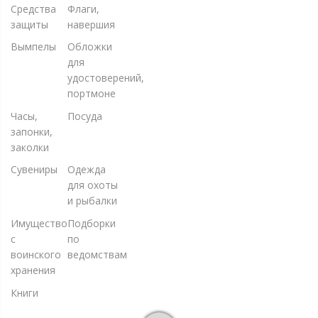
Средства
Флаги,
защиты
навершия
Вымпелы
Обложки
для
удостоверений,
портмоне
Часы,
Посуда
запонки,
заколки
Сувениры
Одежда
для охоты
и рыбалки
Имущество
Подборки
с
по
воинского
ведомствам
хранения
Книги