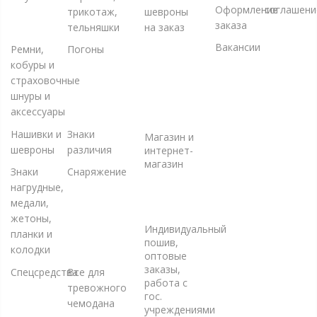
Оформление
соглашени
трикотаж,
шевроны
заказа
тельняшки
на заказ
Вакансии
+7 (499)
Ремни,
Погоны
394-56-
кобуры и
94, +7
страховочные
(925)
шнуры и
220-10-
аксессуары
10
Нашивки и
Знаки
Магазин и
шевроны
различия
интернет-
магазин
Знаки
Снаряжение
+7 (925)
нагрудные,
220-10-
медали,
09
жетоны,
Индивидуальный
планки и
пошив,
колодки
оптовые
заказы,
Спецсредства
Все для
работа с
тревожного
гос.
чемодана
учреждениями