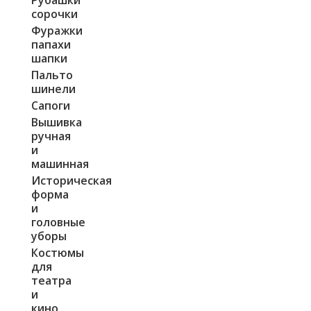
сорочки
Фуражки
папахи
шапки
Пальто
шинели
Сапоги
Вышивка
ручная
и
машинная
Историческая
форма
и
головные
уборы
Костюмы
для
театра
и
кино