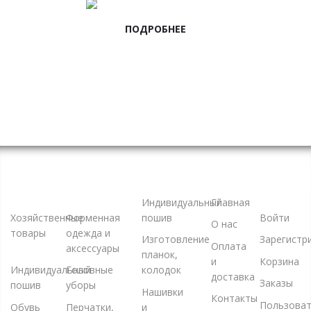
ПОДРОБНЕЕ
НОВИНКИ
КАТАЛОГ
УСЛУГИ
КОМПАНИЯ
ЛИЧНЫ
ТОВАРОВ
КАБИНЕ
Индивидуальный
Главная
Хозяйственные
Форменная
пошив
Войти
О нас
товары
одежда и
Изготовление
Зарегистр
Оплата
аксессуары
планок,
и
Корзина
Индивидуальный
Головные
колодок
доставка
Заказы
пошив
уборы
Нашивки
Контакты
Пользоват
Обувь
Перчатки,
и