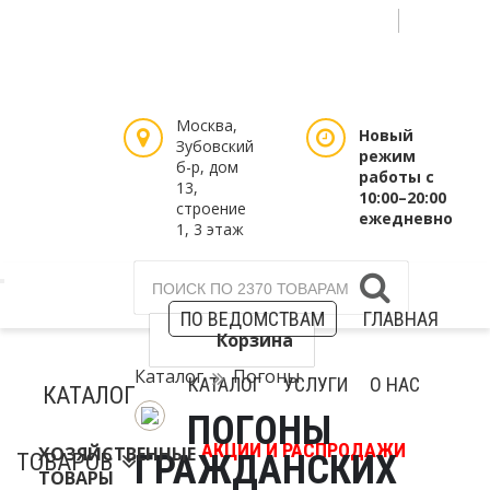
Select Language
▼
Войти / Зарегистрироваться
Таблицы размеров
Москва,
Новый
Зубовский
режим
б-р, дом
работы с
13,
10:00–20:00
строение
ежедневно
1, 3 этаж
ПО ВЕДОМСТВАМ
ГЛАВНАЯ
Корзина
Каталог
Погоны
КАТАЛОГ
УСЛУГИ
О НАС
КАТАЛОГ
ПОГОНЫ
АКЦИИ И РАСПРОДАЖИ
ХОЗЯЙСТВЕННЫЕ
ГРАЖДАНСКИХ
ТОВАРОВ
ТОВАРЫ