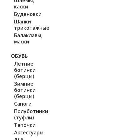
Шлемы,
каски
Буденовки
Шапки
трикотажные
Балаклавы,
маски
ОБУВЬ
Летние
ботинки
(берцы)
Зимние
ботинки
(берцы)
Сапоги
Полуботинки
(туфли)
Тапочки
Аксессуары
для