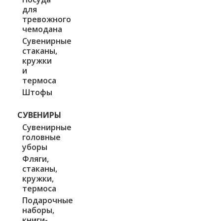
для
тревожного
чемодана
Сувенирные
стаканы,
кружки
и
термоса
Штофы
СУВЕНИРЫ
Сувенирные
головные
уборы
Фляги,
стаканы,
кружки,
термоса
Подарочные
наборы,
книги-