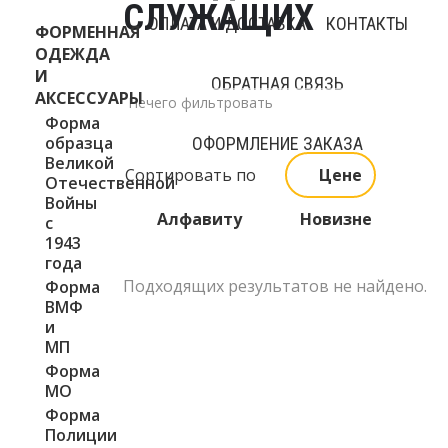
СЛУЖАЩИХ
ОПЛАТА И ДОСТАВКА
КОНТАКТЫ
ФОРМЕННАЯ
ОДЕЖДА
И
ОБРАТНАЯ СВЯЗЬ
АКСЕССУАРЫ
Нечего фильтровать
Форма
образца
ОФОРМЛЕНИЕ ЗАКАЗА
Великой
Сортировать по
Цене
Отечественной
Войны
Алфавиту
Новизне
с
1943
года
Подходящих результатов не найдено.
Форма
ВМФ
и
МП
Форма
МО
Форма
Полиции