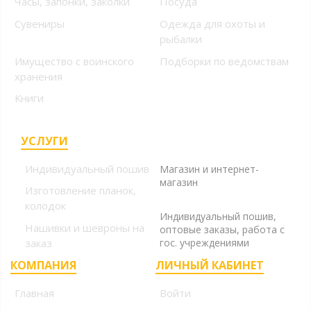
Часы, запонки, заколки
Посуда
Сувениры
Одежда для охоты и
рыбалки
Имущество с воинского
Подборки по ведомствам
хранения
Книги
УСЛУГИ
+7 (499) 394-56-94, +7
(925) 220-10-10
Индивидуальный пошив
Магазин и интернет-
магазин
Изготовление планок,
+7 (925) 220-10-09
колодок
Индивидуальный пошив,
Нашивки и шевроны на
оптовые заказы, работа с
заказ
гос. учреждениями
КОМПАНИЯ
ЛИЧНЫЙ КАБИНЕТ
Главная
Войти