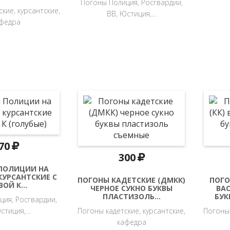
Погоны Полиция, Росгвардии,
кие, курсантские,
ВВ, Юстиция,…
федра
70
300
ПОЛИЦИИ НА
КУРСАНТСКИЕ С
ПОГОНЫ КАДЕТСКИЕ (ДМКК)
ПОГО
ВОЙ К…
ЧЕРНОЕ СУКНО БУКВЫ
ВА
ПЛАСТИЗОЛЬ…
БУК
ция, Росгвардии,
Юстиция,…
Погоны кадетские, курсантские,
Погоны 
кафедра