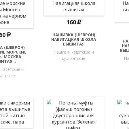
160
60
НАШИВКА (ШЕВРОН)
НАВИГАЦКАЯ ШКОЛА
НА
ВЫШИТАЯ
НА
А (ШЕВРОН)
ВЫШ
ИЕ МОРСКИЕ
Нашивки кадетские и
Ы МОСКВА
курсантские
На
ШИТАЯ…
 кадетские и
сантские