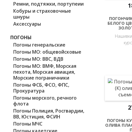
Ремни, подтяжки, портупеии
1
Кобуры и страховочные
шнуры
ПОГОНЧИК
БЕЛОГО Ц
Аксессуары
ЗОЛО
Нашивки
ПОГОНЫ
кур
Погоны генеральские
Погоны МО: общевойсковые
Погоны МО: ВВС, ВДВ
Погоны МО: ВМФ, Морская
пехота, Морская авиация,
Морские пограничники
Погоны ФСБ, ФСО, ФПС,
Прокуратура
Погоны морского, речного
флота
2
Погоны Полиция, Росгвардии,
ВВ, Юстиция, ФСИН
ПОГОНЫ КУ
Погоны МЧС
ОЛИВА ПЛА
Погоны кадетские,