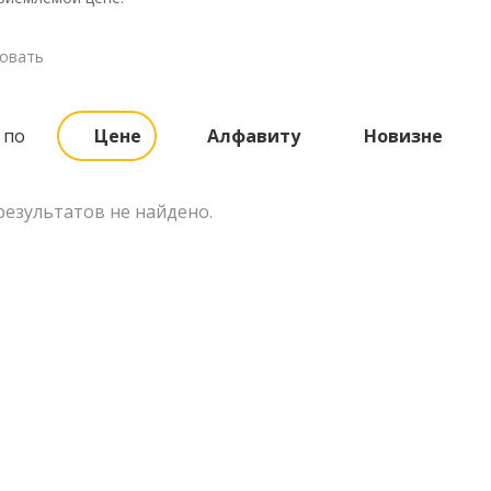
овать
 по
Цене
Алфавиту
Новизне
езультатов не найдено.