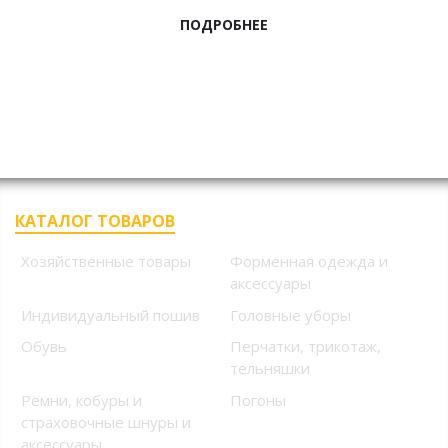
ПОДРОБНЕЕ
НОВИНКИ
КАТАЛОГ ТОВАРОВ
Хозяйственные товары
Форменная одежда и
аксессуары
Индивидуальный пошив
Головные уборы
Обувь
Перчатки, трикотаж,
тельняшки
Ремни, кобуры и
Погоны
страховочные шнуры и
аксессуары