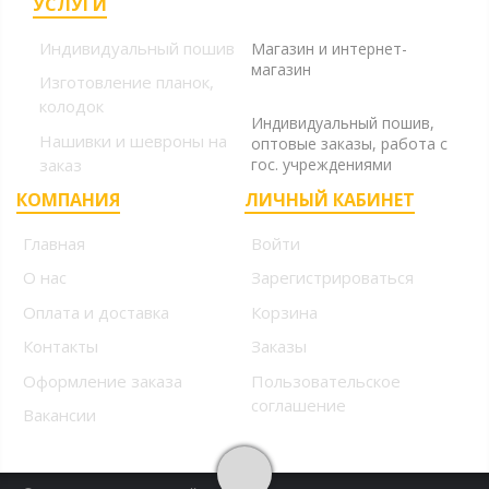
УСЛУГИ
+7 (499) 394-56-94, +7
(925) 220-10-10
Индивидуальный пошив
Магазин и интернет-
магазин
Изготовление планок,
+7 (925) 220-10-09
колодок
Индивидуальный пошив,
Нашивки и шевроны на
оптовые заказы, работа с
заказ
гос. учреждениями
КОМПАНИЯ
ЛИЧНЫЙ КАБИНЕТ
Главная
Войти
О нас
Зарегистрироваться
Оплата и доставка
Корзина
Контакты
Заказы
Оформление заказа
Пользовательское
соглашение
Вакансии