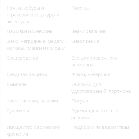
Ремни, кобуры и
Погоны
страховочные шнуры и
аксессуары
Нашивки и шевроны
Знаки различия
Знаки нагрудные, медали,
Снаряжение
жетоны, планки и колодки
Спецсредства
Все для тревожного
чемодана
Средства защиты
Флаги, навершия
Вымпелы
Обложки для
удостоверений, портмоне
Часы, запонки, заколки
Посуда
Сувениры
Одежда для охоты и
рыбалки
Имущество с воинского
Подборки по ведомствам
хранения