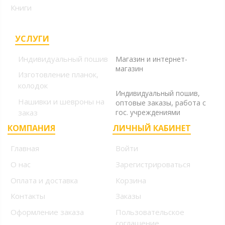
Книги
УСЛУГИ
+7 (499) 394-56-94, +7
(925) 220-10-10
Индивидуальный пошив
Магазин и интернет-
магазин
Изготовление планок,
+7 (925) 220-10-09
колодок
Индивидуальный пошив,
Нашивки и шевроны на
оптовые заказы, работа с
заказ
гос. учреждениями
КОМПАНИЯ
ЛИЧНЫЙ КАБИНЕТ
Главная
Войти
О нас
Зарегистрироваться
Оплата и доставка
Корзина
Контакты
Заказы
Оформление заказа
Пользовательское
соглашение