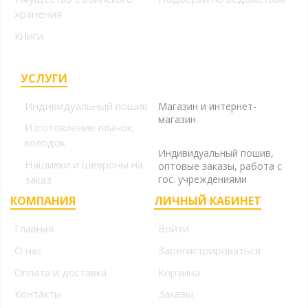
хранения
Книги
УСЛУГИ
+7 (499) 394-56-94, +7
(925) 220-10-10
Индивидуальный пошив
Магазин и интернет-
магазин
Изготовление планок,
+7 (925) 220-10-09
колодок
Индивидуальный пошив,
Нашивки и шевроны на
оптовые заказы, работа с
заказ
гос. учреждениями
КОМПАНИЯ
ЛИЧНЫЙ КАБИНЕТ
Главная
Войти
О нас
Зарегистрироваться
Оплата и доставка
Корзина
Контакты
Заказы