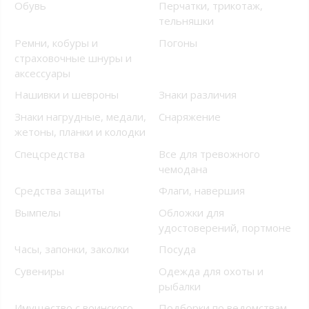
Обувь
Перчатки, трикотаж,
тельняшки
Ремни, кобуры и
Погоны
страховочные шнуры и
аксессуары
Нашивки и шевроны
Знаки различия
Знаки нагрудные, медали,
Снаряжение
жетоны, планки и колодки
Спецсредства
Все для тревожного
чемодана
Средства защиты
Флаги, навершия
Вымпелы
Обложки для
удостоверений, портмоне
Часы, запонки, заколки
Посуда
Сувениры
Одежда для охоты и
рыбалки
Имущество с воинского
Подборки по ведомствам