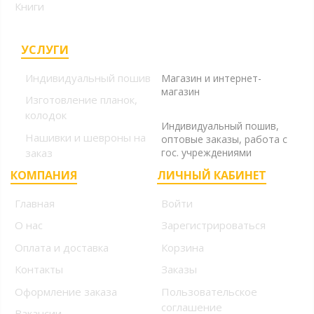
Книги
УСЛУГИ
+7 (499) 394-56-94, +7
(925) 220-10-10
Индивидуальный пошив
Магазин и интернет-
магазин
Изготовление планок,
+7 (925) 220-10-09
колодок
Индивидуальный пошив,
Нашивки и шевроны на
оптовые заказы, работа с
заказ
гос. учреждениями
КОМПАНИЯ
ЛИЧНЫЙ КАБИНЕТ
Главная
Войти
О нас
Зарегистрироваться
Оплата и доставка
Корзина
Контакты
Заказы
Оформление заказа
Пользовательское
соглашение
Вакансии