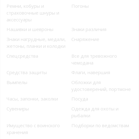
Ремни, кобуры и
Погоны
страховочные шнуры и
аксессуары
Нашивки и шевроны
Знаки различия
Знаки нагрудные, медали,
Снаряжение
жетоны, планки и колодки
Спецсредства
Все для тревожного
чемодана
Средства защиты
Флаги, навершия
Вымпелы
Обложки для
удостоверений, портмоне
Часы, запонки, заколки
Посуда
Сувениры
Одежда для охоты и
рыбалки
Имущество с воинского
Подборки по ведомствам
хранения