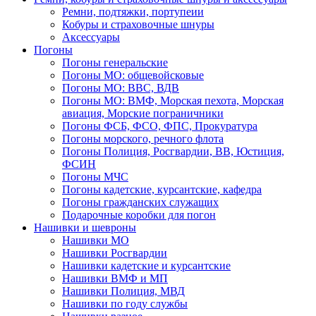
Ремни, подтяжки, портупеии
Кобуры и страховочные шнуры
Аксессуары
Погоны
Погоны генеральские
Погоны МО: общевойсковые
Погоны МО: ВВС, ВДВ
Погоны МО: ВМФ, Морская пехота, Морская
авиация, Морские пограничники
Погоны ФСБ, ФСО, ФПС, Прокуратура
Погоны морского, речного флота
Погоны Полиция, Росгвардии, ВВ, Юстиция,
ФСИН
Погоны МЧС
Погоны кадетские, курсантские, кафедра
Погоны гражданских служащих
Подарочные коробки для погон
Нашивки и шевроны
Нашивки МО
Нашивки Росгвардии
Нашивки кадетские и курсантские
Нашивки ВМФ и МП
Нашивки Полиция, МВД
Нашивки по году службы