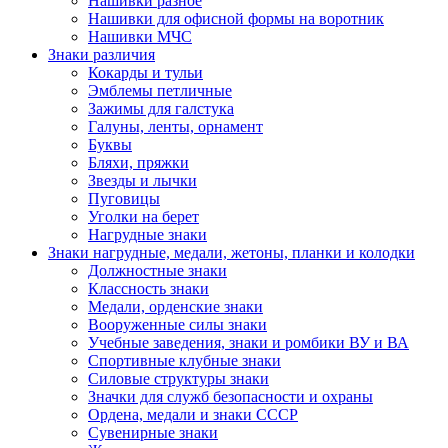
Нашивки разное
Нашивки для офисной формы на воротник
Нашивки МЧС
Знаки различия
Кокарды и тульи
Эмблемы петличные
Зажимы для галстука
Галуны, ленты, орнамент
Буквы
Бляхи, пряжки
Звезды и лычки
Пуговицы
Уголки на берет
Нагрудные знаки
Знаки нагрудные, медали, жетоны, планки и колодки
Должностные знаки
Классность знаки
Медали, орденские знаки
Вооруженные силы знаки
Учебные заведения, знаки и ромбики ВУ и ВА
Спортивные клубные знаки
Силовые структуры знаки
Значки для служб безопасности и охраны
Ордена, медали и знаки СССР
Сувенирные знаки