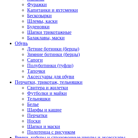
Фуражки
Капитанки и яхтсменки
Бескозырки
Шлемы, каски
Буденовки
Шапки трикотажные
Балаклавы, маски
Обувь
Летние ботинки (берцы)
Зимние ботинки (берцы)
Сапоги
Полуботинки (туфли)
Тапочки
Аксессуары для обуви
Перчатки, трикотаж, тельняшки
Свитера и жилетки
Футболки и майки
Тельняшки
Белье
Шарфы и кашне
Перчатки
Носки
Шапки и маски
Полотенца с рисунком
Ремни, кобуры и страховочные шнуры и аксессуары