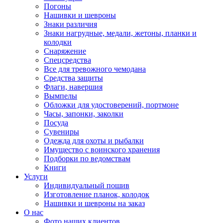
Погоны
Нашивки и шевроны
Знаки различия
Знаки нагрудные, медали, жетоны, планки и
колодки
Снаряжение
Спецсредства
Все для тревожного чемодана
Средства защиты
Флаги, навершия
Вымпелы
Обложки для удостоверений, портмоне
Часы, запонки, заколки
Посуда
Сувениры
Одежда для охоты и рыбалки
Имущество с воинского хранения
Подборки по ведомствам
Книги
Услуги
Индивидуальный пошив
Изготовление планок, колодок
Нашивки и шевроны на заказ
О нас
Фото наших клиентов