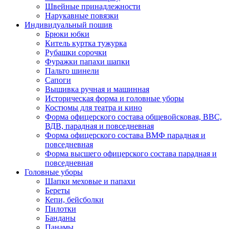
Швейные принадлежности
Нарукавные повязки
Индивидуальный пошив
Брюки юбки
Китель куртка тужурка
Рубашки сорочки
Фуражки папахи шапки
Пальто шинели
Сапоги
Вышивка ручная и машинная
Историческая форма и головные уборы
Костюмы для театра и кино
Форма офицерского состава общевойсковая, ВВС,
ВДВ, парадная и повседневная
Форма офицерского состава ВМФ парадная и
повседневная
Форма высшего офицерского состава парадная и
повседневная
Головные уборы
Шапки меховые и папахи
Береты
Кепи, бейсболки
Пилотки
Банданы
Панамы