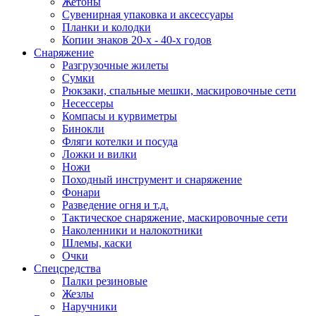
Жетоны
Сувенирная упаковка и аксессуары
Планки и колодки
Копии знаков 20-х - 40-х годов
Снаряжение
Разгрузочные жилеты
Сумки
Рюкзаки, спальные мешки, маскировочные сети
Несессеры
Компасы и курвиметры
Бинокли
Фляги котелки и посуда
Ложки и вилки
Ножи
Походный инструмент и снаряжение
Фонари
Разведение огня и т.д.
Тактическое снаряжение, маскировочные сети
Наколенники и налокотники
Шлемы, каски
Очки
Спецсредства
Палки резиновые
Жезлы
Наручники