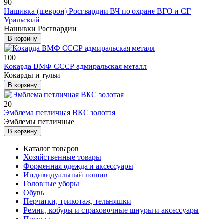
90
Нашивка (шеврон) Росгвардии ВЧ по охране ВГО и СГ
Уральский…
Нашивки Росгвардии
В корзину
100
Кокарда ВМФ СССР адмиральская металл
Кокарды и тульи
В корзину
20
Эмблема петличная ВКС золотая
Эмблемы петличные
В корзину
Каталог товаров
Хозяйственные товары
Форменная одежда и аксессуары
Индивидуальный пошив
Головные уборы
Обувь
Перчатки, трикотаж, тельняшки
Ремни, кобуры и страховочные шнуры и аксессуары
Погоны