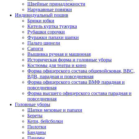
Швейные принадлежности
Нарукавные повязки
Индивидуальный пошив
Брюки юбки
Китель куртка тужурка
Рубашки сорочки
Фуражки папахи шапки
Пальто шинели
Сапоги
Вышивка ручная и машинная
Историческая форма и головные уборы
Костюмы для театра и кино
Форма офицерского состава общевойсковая, ВВС,
ВДВ, парадная и повседневная
Форма офицерского состава ВМФ парадная и
повседневная
Форма высшего офицерского состава парадная и
повседневная
Головные уборы
Шапки меховые и папахи
Береты
Кепи, бейсболки
Пилотки
Банданы
Панамы