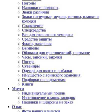
Погоны
Нашивки и шевроны
Знаки различия
Знаки нагрудные, медали, жетоны, планки и
колодки
Снаряжение
Спецсредства
Все для тревожного чемодана
Средства защиты
Флаги, навершия
Вымпелы
Обложки для удостоверений, портмоне
Часы, запонки, заколки
Посуда
Сувениры
Одежда для охоты и рыбалки
Имущество с воинского хранения
Подборки по ведомствам
Книги
Услуги
Индивидуальный пошив
Изготовление планок, колодок
Нашивки и шевроны на заказ
О нас
Фото наших клиентов