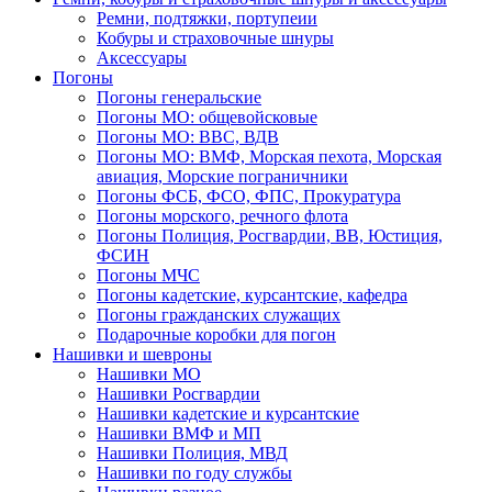
Ремни, подтяжки, портупеии
Кобуры и страховочные шнуры
Аксессуары
Погоны
Погоны генеральские
Погоны МО: общевойсковые
Погоны МО: ВВС, ВДВ
Погоны МО: ВМФ, Морская пехота, Морская
авиация, Морские пограничники
Погоны ФСБ, ФСО, ФПС, Прокуратура
Погоны морского, речного флота
Погоны Полиция, Росгвардии, ВВ, Юстиция,
ФСИН
Погоны МЧС
Погоны кадетские, курсантские, кафедра
Погоны гражданских служащих
Подарочные коробки для погон
Нашивки и шевроны
Нашивки МО
Нашивки Росгвардии
Нашивки кадетские и курсантские
Нашивки ВМФ и МП
Нашивки Полиция, МВД
Нашивки по году службы