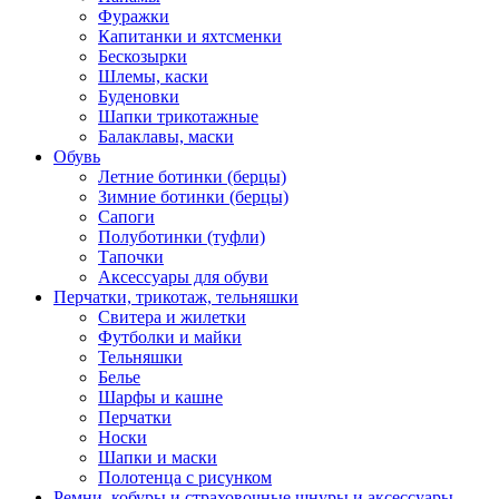
Фуражки
Капитанки и яхтсменки
Бескозырки
Шлемы, каски
Буденовки
Шапки трикотажные
Балаклавы, маски
Обувь
Летние ботинки (берцы)
Зимние ботинки (берцы)
Сапоги
Полуботинки (туфли)
Тапочки
Аксессуары для обуви
Перчатки, трикотаж, тельняшки
Свитера и жилетки
Футболки и майки
Тельняшки
Белье
Шарфы и кашне
Перчатки
Носки
Шапки и маски
Полотенца с рисунком
Ремни, кобуры и страховочные шнуры и аксессуары