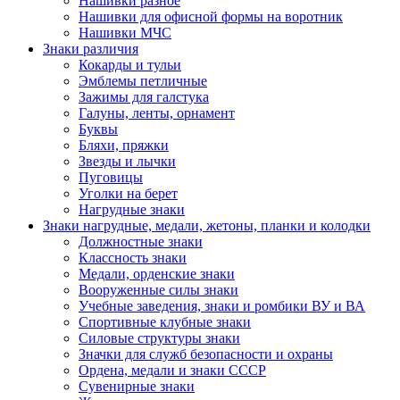
Нашивки разное
Нашивки для офисной формы на воротник
Нашивки МЧС
Знаки различия
Кокарды и тульи
Эмблемы петличные
Зажимы для галстука
Галуны, ленты, орнамент
Буквы
Бляхи, пряжки
Звезды и лычки
Пуговицы
Уголки на берет
Нагрудные знаки
Знаки нагрудные, медали, жетоны, планки и колодки
Должностные знаки
Классность знаки
Медали, орденские знаки
Вооруженные силы знаки
Учебные заведения, знаки и ромбики ВУ и ВА
Спортивные клубные знаки
Силовые структуры знаки
Значки для служб безопасности и охраны
Ордена, медали и знаки СССР
Сувенирные знаки