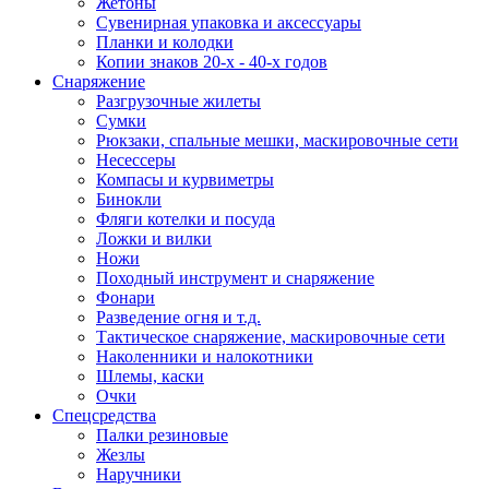
Жетоны
Сувенирная упаковка и аксессуары
Планки и колодки
Копии знаков 20-х - 40-х годов
Снаряжение
Разгрузочные жилеты
Сумки
Рюкзаки, спальные мешки, маскировочные сети
Несессеры
Компасы и курвиметры
Бинокли
Фляги котелки и посуда
Ложки и вилки
Ножи
Походный инструмент и снаряжение
Фонари
Разведение огня и т.д.
Тактическое снаряжение, маскировочные сети
Наколенники и налокотники
Шлемы, каски
Очки
Спецсредства
Палки резиновые
Жезлы
Наручники