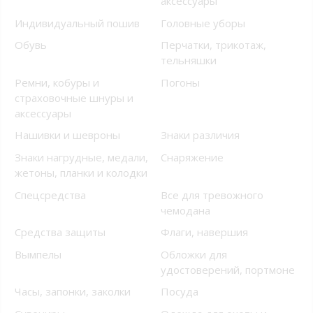
аксессуары
Индивидуальный пошив
Головные уборы
Обувь
Перчатки, трикотаж,
тельняшки
Ремни, кобуры и
Погоны
страховочные шнуры и
аксессуары
Нашивки и шевроны
Знаки различия
Знаки нагрудные, медали,
Снаряжение
жетоны, планки и колодки
Спецсредства
Все для тревожного
чемодана
Средства защиты
Флаги, навершия
Вымпелы
Обложки для
удостоверений, портмоне
Часы, запонки, заколки
Посуда