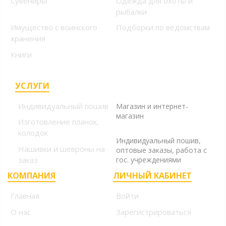
Сувениры
Одежда для охоты и
рыбалки
Имущество с воинского
Подборки по ведомствам
хранения
Книги
УСЛУГИ
+7 (499) 394-56-94, +7
(925) 220-10-10
Индивидуальный пошив
Магазин и интернет-
магазин
Изготовление планок,
+7 (925) 220-10-09
колодок
Индивидуальный пошив,
Нашивки и шевроны на
оптовые заказы, работа с
заказ
гос. учреждениями
КОМПАНИЯ
ЛИЧНЫЙ КАБИНЕТ
Главная
Войти
О нас
Зарегистрироваться