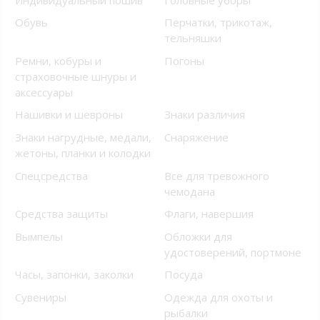
Обувь
Перчатки, трикотаж,
тельняшки
Ремни, кобуры и
Погоны
страховочные шнуры и
аксессуары
Нашивки и шевроны
Знаки различия
Знаки нагрудные, медали,
Снаряжение
жетоны, планки и колодки
Спецсредства
Все для тревожного
чемодана
Средства защиты
Флаги, навершия
Вымпелы
Обложки для
удостоверений, портмоне
Часы, запонки, заколки
Посуда
Сувениры
Одежда для охоты и
рыбалки