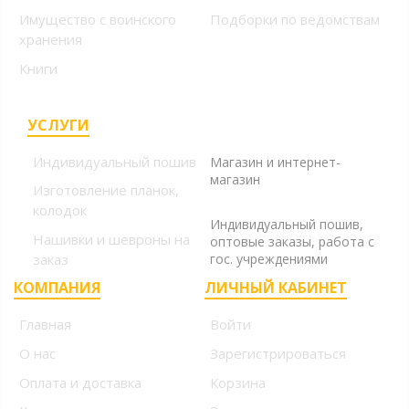
Имущество с воинского
Подборки по ведомствам
хранения
Книги
УСЛУГИ
+7 (499) 394-56-94, +7
(925) 220-10-10
Индивидуальный пошив
Магазин и интернет-
магазин
Изготовление планок,
+7 (925) 220-10-09
колодок
Индивидуальный пошив,
Нашивки и шевроны на
оптовые заказы, работа с
заказ
гос. учреждениями
КОМПАНИЯ
ЛИЧНЫЙ КАБИНЕТ
Главная
Войти
О нас
Зарегистрироваться
Оплата и доставка
Корзина