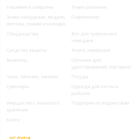
Нашивки и шевроны
Знаки различия
Знаки нагрудные, медали,
Снаряжение
жетоны, планки и колодки
Спецсредства
Все для тревожного
чемодана
Средства защиты
Флаги, навершия
Вымпелы
Обложки для
удостоверений, портмоне
Часы, запонки, заколки
Посуда
Сувениры
Одежда для охоты и
рыбалки
Имущество с воинского
Подборки по ведомствам
хранения
Книги
УСЛУГИ
+7 (499) 394-56-94, +7