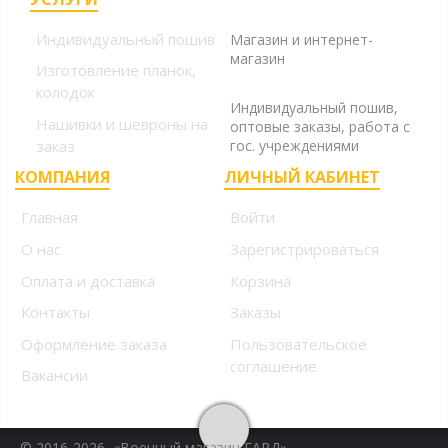
(925) 220-10-10
Индивидуальный пошив
Магазин и интернет-
магазин
Изготовление планок,
+7 (925) 220-10-09
колодок
Индивидуальный пошив,
Нашивки и шевроны на
оптовые заказы, работа с
заказ
гос. учреждениями
КОМПАНИЯ
ЛИЧНЫЙ КАБИНЕТ
Главная
Войти
О нас
Зарегистрироваться
Оплата и доставка
Корзина
Контакты
Заказы
Оформление заказа
Пользовательское
соглашение
Вакансии
© 2016-2026, «Военный магазин ГАРД».