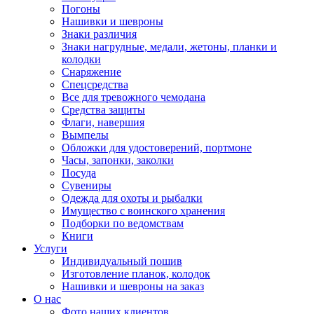
Погоны
Нашивки и шевроны
Знаки различия
Знаки нагрудные, медали, жетоны, планки и
колодки
Снаряжение
Спецсредства
Все для тревожного чемодана
Средства защиты
Флаги, навершия
Вымпелы
Обложки для удостоверений, портмоне
Часы, запонки, заколки
Посуда
Сувениры
Одежда для охоты и рыбалки
Имущество с воинского хранения
Подборки по ведомствам
Книги
Услуги
Индивидуальный пошив
Изготовление планок, колодок
Нашивки и шевроны на заказ
О нас
Фото наших клиентов