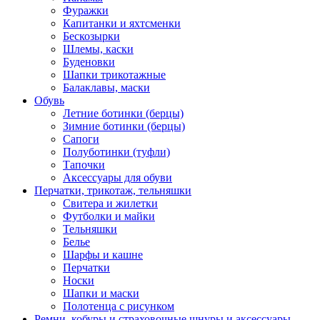
Фуражки
Капитанки и яхтсменки
Бескозырки
Шлемы, каски
Буденовки
Шапки трикотажные
Балаклавы, маски
Обувь
Летние ботинки (берцы)
Зимние ботинки (берцы)
Сапоги
Полуботинки (туфли)
Тапочки
Аксессуары для обуви
Перчатки, трикотаж, тельняшки
Свитера и жилетки
Футболки и майки
Тельняшки
Белье
Шарфы и кашне
Перчатки
Носки
Шапки и маски
Полотенца с рисунком
Ремни, кобуры и страховочные шнуры и аксессуары