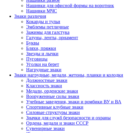
Нашивки разное
Нашивки для офисной формы на воротник
Нашивки МЧС
Знаки различия
Кокарды и тульи
Эмблемы петличные
Зажимы для галстука
Галуны, ленты, орнамент
Буквы
Бляхи, пряжки
Звезды и лычки
Пуговицы
Уголки на берет
Нагрудные знаки
Знаки нагрудные, медали, жетоны, планки и колодки
Должностные знаки
Классность знаки
Медали, орденские знаки
Вооруженные силы знаки
Учебные заведения, знаки и ромбики ВУ и ВА
Спортивные клубные знаки
Силовые структуры знаки
Значки для служб безопасности и охраны
Ордена, медали и знаки СССР
Сувенирные знаки