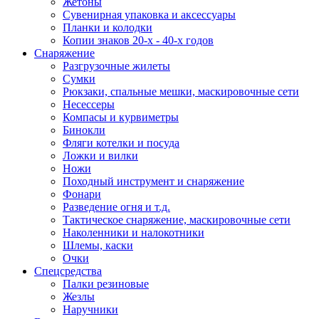
Жетоны
Сувенирная упаковка и аксессуары
Планки и колодки
Копии знаков 20-х - 40-х годов
Снаряжение
Разгрузочные жилеты
Сумки
Рюкзаки, спальные мешки, маскировочные сети
Несессеры
Компасы и курвиметры
Бинокли
Фляги котелки и посуда
Ложки и вилки
Ножи
Походный инструмент и снаряжение
Фонари
Разведение огня и т.д.
Тактическое снаряжение, маскировочные сети
Наколенники и налокотники
Шлемы, каски
Очки
Спецсредства
Палки резиновые
Жезлы
Наручники