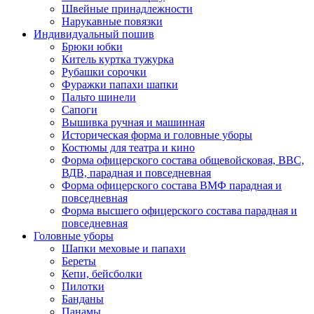
Швейные принадлежности
Нарукавные повязки
Индивидуальный пошив
Брюки юбки
Китель куртка тужурка
Рубашки сорочки
Фуражки папахи шапки
Пальто шинели
Сапоги
Вышивка ручная и машинная
Историческая форма и головные уборы
Костюмы для театра и кино
Форма офицерского состава общевойсковая, ВВС,
ВДВ, парадная и повседневная
Форма офицерского состава ВМФ парадная и
повседневная
Форма высшего офицерского состава парадная и
повседневная
Головные уборы
Шапки меховые и папахи
Береты
Кепи, бейсболки
Пилотки
Банданы
Панамы