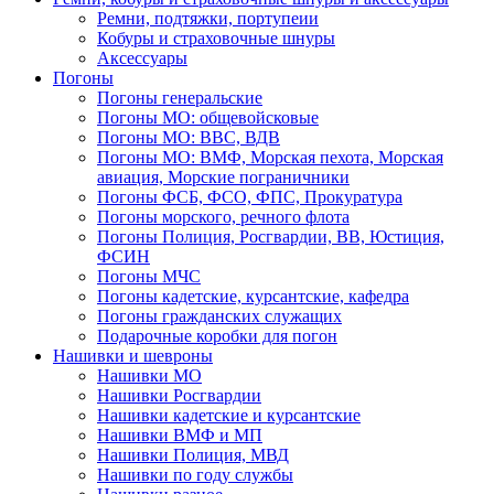
Ремни, подтяжки, портупеии
Кобуры и страховочные шнуры
Аксессуары
Погоны
Погоны генеральские
Погоны МО: общевойсковые
Погоны МО: ВВС, ВДВ
Погоны МО: ВМФ, Морская пехота, Морская
авиация, Морские пограничники
Погоны ФСБ, ФСО, ФПС, Прокуратура
Погоны морского, речного флота
Погоны Полиция, Росгвардии, ВВ, Юстиция,
ФСИН
Погоны МЧС
Погоны кадетские, курсантские, кафедра
Погоны гражданских служащих
Подарочные коробки для погон
Нашивки и шевроны
Нашивки МО
Нашивки Росгвардии
Нашивки кадетские и курсантские
Нашивки ВМФ и МП
Нашивки Полиция, МВД
Нашивки по году службы