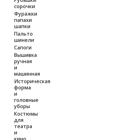
сорочки
Фуражки
папахи
шапки
Пальто
шинели
Сапоги
Вышивка
ручная
и
машинная
Историческая
форма
и
головные
уборы
Костюмы
для
театра
и
кино