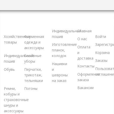
КАТАЛОГ
УСЛУГИ
КОМПАНИЯ
ЛИЧНЫ
ТОВАРОВ
КАБИНЕ
Индивидуальный
Главная
Хозяйственные
Форменная
пошив
Войти
О нас
товары
одежда и
Изготовление
Зарегистр
Оплата
аксессуары
планок,
и
Корзина
Индивидуальный
Головные
колодок
доставка
Заказы
пошив
уборы
Нашивки
Контакты
Пользоват
Обувь
Перчатки,
и
Оформление
соглашени
трикотаж,
шевроны
заказа
тельняшки
на заказ
Вакансии
+7 (499)
Ремни,
Погоны
394-56-
кобуры и
94, +7
страховочные
(925)
шнуры и
220-10-
аксессуары