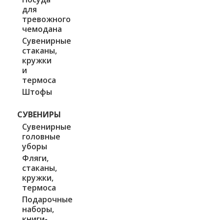
для
тревожного
чемодана
Сувенирные
стаканы,
кружки
и
термоса
Штофы
СУВЕНИРЫ
Сувенирные
головные
уборы
Фляги,
стаканы,
кружки,
термоса
Подарочные
наборы,
книги-