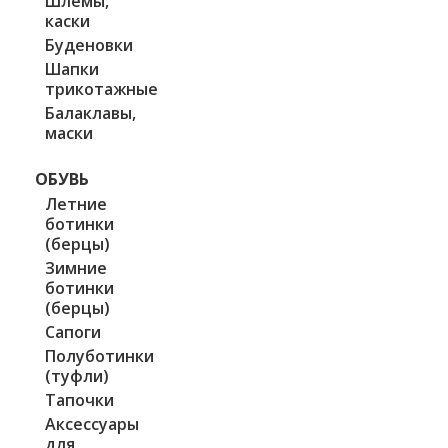
Шлемы,
каски
Буденовки
Шапки
трикотажные
Балаклавы,
маски
ОБУВЬ
Летние
ботинки
(берцы)
Зимние
ботинки
(берцы)
Сапоги
Полуботинки
(туфли)
Тапочки
Аксессуары
для