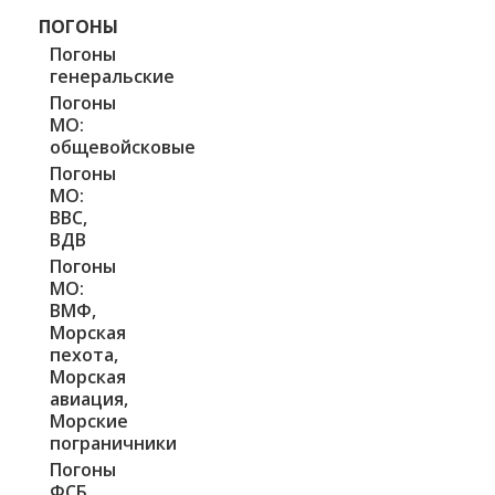
ПОГОНЫ
Погоны
генеральские
Погоны
МО:
общевойсковые
Погоны
МО:
ВВС,
ВДВ
Погоны
МО:
ВМФ,
Морская
пехота,
Морская
авиация,
Морские
пограничники
Погоны
ФСБ,