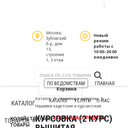
Select Language
▼
Войти / Зарегистрироваться
Таблицы размеров
Москва,
Новый
Зубовский
режим
б-р, дом
работы с
13,
10:00–20:00
строение
ежедневно
1, 3 этаж
ПО ВЕДОМСТВАМ
ГЛАВНАЯ
Корзина
Каталог
Нашивки и шевроны
КАТАЛОГ
УСЛУГИ
О НАС
КАТАЛОГ
Нашивки кадетские и курсантские
КУРСОВКА (2 КУРС)
АКЦИИ И РАСПРОДАЖИ
ХОЗЯЙСТВЕННЫЕ
ТОВАРОВ
ТОВАРЫ
ВЫШИТАЯ