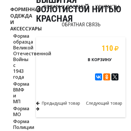
ЗОЛОТИСТОЙ НИТЬЮ
ОПЛАТА И ДОСТАВКА
КОНТАКТЫ
ФОРМЕННАЯ
ОДЕЖДА
КРАСНАЯ
И
ОБРАТНАЯ СВЯЗЬ
АКСЕССУАРЫ
Форма
образца
ОФОРМЛЕНИЕ ЗАКАЗА
110
Великой
Отечественной
Войны
В КОРЗИНУ
с
1943
года
Форма
ВМФ
Нашивки кадетские и курсантские
и
МП
Предыдущий товар
Следующий товар
Форма
МО
Форма
Полиции