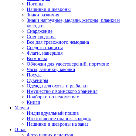
Погоны
Нашивки и шевроны
Знаки различия
Знаки нагрудные, медали, жетоны, планки и
колодки
Снаряжение
Спецсредства
Все для тревожного чемодана
Средства защиты
Флаги, навершия
Вымпелы
Обложки для удостоверений, портмоне
Часы, запонки, заколки
Посуда
Сувениры
Одежда для охоты и рыбалки
Имущество с воинского хранения
Подборки по ведомствам
Книги
Услуги
Индивидуальный пошив
Изготовление планок, колодок
Нашивки и шевроны на заказ
О нас
Фото наших клиентов