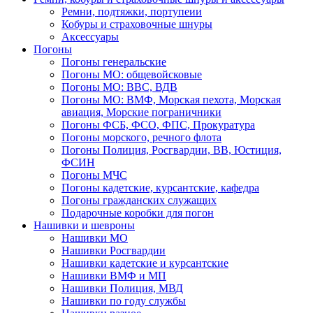
Ремни, подтяжки, портупеии
Кобуры и страховочные шнуры
Аксессуары
Погоны
Погоны генеральские
Погоны МО: общевойсковые
Погоны МО: ВВС, ВДВ
Погоны МО: ВМФ, Морская пехота, Морская
авиация, Морские пограничники
Погоны ФСБ, ФСО, ФПС, Прокуратура
Погоны морского, речного флота
Погоны Полиция, Росгвардии, ВВ, Юстиция,
ФСИН
Погоны МЧС
Погоны кадетские, курсантские, кафедра
Погоны гражданских служащих
Подарочные коробки для погон
Нашивки и шевроны
Нашивки МО
Нашивки Росгвардии
Нашивки кадетские и курсантские
Нашивки ВМФ и МП
Нашивки Полиция, МВД
Нашивки по году службы