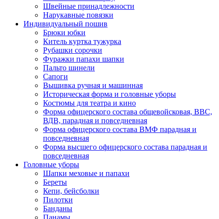
Швейные принадлежности
Нарукавные повязки
Индивидуальный пошив
Брюки юбки
Китель куртка тужурка
Рубашки сорочки
Фуражки папахи шапки
Пальто шинели
Сапоги
Вышивка ручная и машинная
Историческая форма и головные уборы
Костюмы для театра и кино
Форма офицерского состава общевойсковая, ВВС,
ВДВ, парадная и повседневная
Форма офицерского состава ВМФ парадная и
повседневная
Форма высшего офицерского состава парадная и
повседневная
Головные уборы
Шапки меховые и папахи
Береты
Кепи, бейсболки
Пилотки
Банданы
Панамы