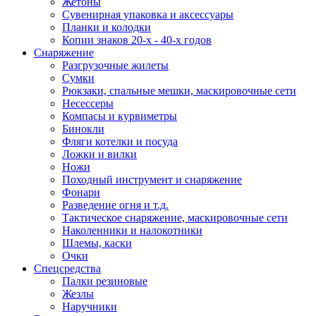
Жетоны
Сувенирная упаковка и аксессуары
Планки и колодки
Копии знаков 20-х - 40-х годов
Снаряжение
Разгрузочные жилеты
Сумки
Рюкзаки, спальные мешки, маскировочные сети
Несессеры
Компасы и курвиметры
Бинокли
Фляги котелки и посуда
Ложки и вилки
Ножи
Походный инструмент и снаряжение
Фонари
Разведение огня и т.д.
Тактическое снаряжение, маскировочные сети
Наколенники и налокотники
Шлемы, каски
Очки
Спецсредства
Палки резиновые
Жезлы
Наручники