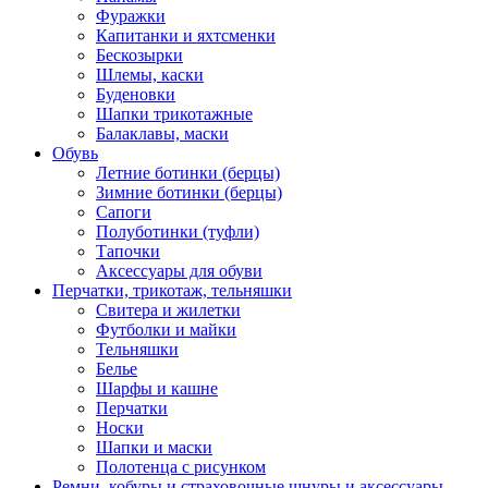
Фуражки
Капитанки и яхтсменки
Бескозырки
Шлемы, каски
Буденовки
Шапки трикотажные
Балаклавы, маски
Обувь
Летние ботинки (берцы)
Зимние ботинки (берцы)
Сапоги
Полуботинки (туфли)
Тапочки
Аксессуары для обуви
Перчатки, трикотаж, тельняшки
Свитера и жилетки
Футболки и майки
Тельняшки
Белье
Шарфы и кашне
Перчатки
Носки
Шапки и маски
Полотенца с рисунком
Ремни, кобуры и страховочные шнуры и аксессуары