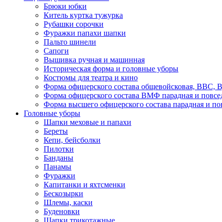
Брюки юбки
Китель куртка тужурка
Рубашки сорочки
Фуражки папахи шапки
Пальто шинели
Сапоги
Вышивка ручная и машинная
Историческая форма и головные уборы
Костюмы для театра и кино
Форма офицерского состава общевойсковая, ВВС, В
Форма офицерского состава ВМФ парадная и повсе
Форма высшего офицерского состава парадная и по
Головные уборы
Шапки меховые и папахи
Береты
Кепи, бейсболки
Пилотки
Банданы
Панамы
Фуражки
Капитанки и яхтсменки
Бескозырки
Шлемы, каски
Буденовки
Шапки трикотажные