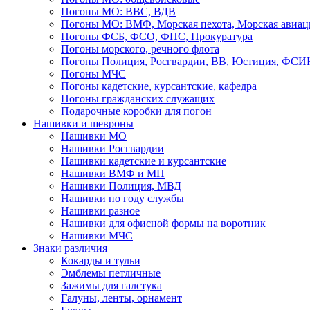
Погоны МО: ВВС, ВДВ
Погоны МО: ВМФ, Морская пехота, Морская авиац
Погоны ФСБ, ФСО, ФПС, Прокуратура
Погоны морского, речного флота
Погоны Полиция, Росгвардии, ВВ, Юстиция, ФСИ
Погоны МЧС
Погоны кадетские, курсантские, кафедра
Погоны гражданских служащих
Подарочные коробки для погон
Нашивки и шевроны
Нашивки МО
Нашивки Росгвардии
Нашивки кадетские и курсантские
Нашивки ВМФ и МП
Нашивки Полиция, МВД
Нашивки по году службы
Нашивки разное
Нашивки для офисной формы на воротник
Нашивки МЧС
Знаки различия
Кокарды и тульи
Эмблемы петличные
Зажимы для галстука
Галуны, ленты, орнамент