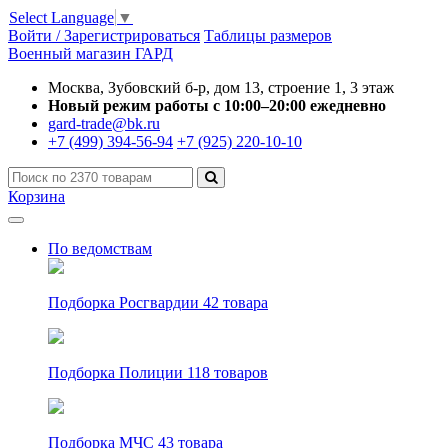
Select Language
▼
Войти / Зарегистрироваться
Таблицы размеров
Военный магазин ГАРД
Москва, Зубовский б-р, дом 13, строение 1, 3 этаж
Новый режим работы с 10:00–20:00 ежедневно
gard-trade@bk.ru
+7 (499) 394-56-94
+7 (925) 220-10-10
Корзина
По ведомствам
Подборка Росгвардии
42 товара
Подборка Полиции
118 товаров
Подборка МЧС
43 товара