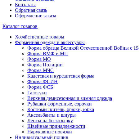
Контакты
Обратная связь
Оформление заказа
Каталог товаров
Хозяйственные товары
Форменная одежда и аксессуары
Форма образца Великой Отечественной Войны с 19
Форма ВМФ и МП
Форма МО
Форма Полиции
Форма МЧС
Кадетская и курсантская форма
Форма ФСИН
Форма ФСБ
Галстуки
Верхняя демисезонная и зимняя одежда
Рубашки форменные, сорочки
Костюмы: китель, брюки, юбка
Аксельбанты и шнуры
Ленты на бескозырку
Швейные принадлежности
Нарукавные повязки
Индивидуальный пошив