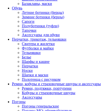
Балаклавы, маски
Обувь
Летние ботинки (берцы)
Зимние ботинки (берцы)
Сапоги
Полуботинки (туфли)
Тапочки
Аксессуары для обуви
Перчатки, трикотаж, тельняшки
Свитера и жилетки
Футболки и майки
Тельняшки
Белье
Шарфы и кашне
Перчатки
Носки
Шапки и маски
Полотенца с рисунком
Ремни, кобуры и страховочные шнуры и аксессуары
Ремни, подтяжки, портупеии
Кобуры и страховочные шнуры
Аксессуары
Погоны
Погоны генеральские
Погоны МО: общевойсковые