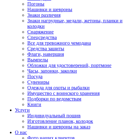
Погоны
Нашивки и шевроны
Знаки различия
Знаки нагрудные, медали, жетоны, планки и
колодки
Снаряжение
Спецсредства
Все для тревожного чемодана
Средства защиты
Флаги, навершия
Вымпелы
Обложки для удостоверений, портмоне
Часы, запонки, заколки
Посуда
Сувениры
Одежда для охоты и рыбалки
Имущество с воинского хранения
Подборки по ведомствам
Книги
Услуги
Индивидуальный пошив
Изготовление планок, колодок
Нашивки и шевроны на заказ
О нас
Фото наших клиентов