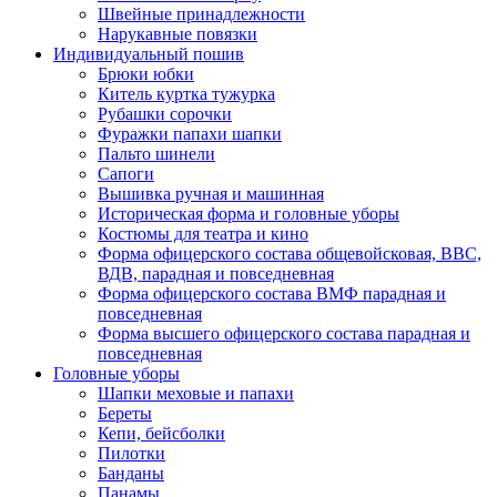
Швейные принадлежности
Нарукавные повязки
Индивидуальный пошив
Брюки юбки
Китель куртка тужурка
Рубашки сорочки
Фуражки папахи шапки
Пальто шинели
Сапоги
Вышивка ручная и машинная
Историческая форма и головные уборы
Костюмы для театра и кино
Форма офицерского состава общевойсковая, ВВС,
ВДВ, парадная и повседневная
Форма офицерского состава ВМФ парадная и
повседневная
Форма высшего офицерского состава парадная и
повседневная
Головные уборы
Шапки меховые и папахи
Береты
Кепи, бейсболки
Пилотки
Банданы
Панамы