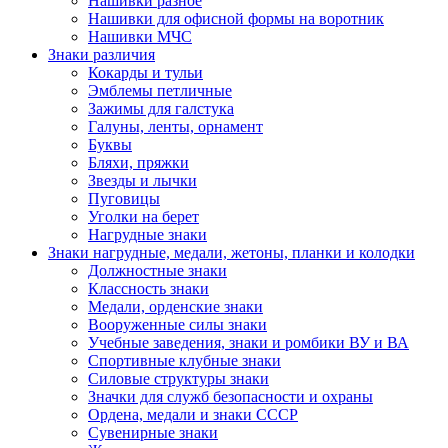
Нашивки разное
Нашивки для офисной формы на воротник
Нашивки МЧС
Знаки различия
Кокарды и тульи
Эмблемы петличные
Зажимы для галстука
Галуны, ленты, орнамент
Буквы
Бляхи, пряжки
Звезды и лычки
Пуговицы
Уголки на берет
Нагрудные знаки
Знаки нагрудные, медали, жетоны, планки и колодки
Должностные знаки
Классность знаки
Медали, орденские знаки
Вооруженные силы знаки
Учебные заведения, знаки и ромбики ВУ и ВА
Спортивные клубные знаки
Силовые структуры знаки
Значки для служб безопасности и охраны
Ордена, медали и знаки СССР
Сувенирные знаки