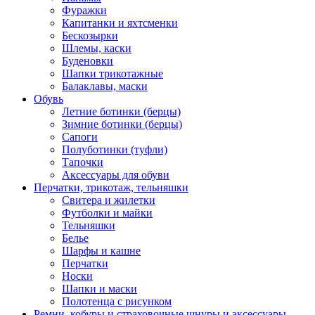
Фуражки
Капитанки и яхтсменки
Бескозырки
Шлемы, каски
Буденовки
Шапки трикотажные
Балаклавы, маски
Обувь
Летние ботинки (берцы)
Зимние ботинки (берцы)
Сапоги
Полуботинки (туфли)
Тапочки
Аксессуары для обуви
Перчатки, трикотаж, тельняшки
Свитера и жилетки
Футболки и майки
Тельняшки
Белье
Шарфы и кашне
Перчатки
Носки
Шапки и маски
Полотенца с рисунком
Ремни, кобуры и страховочные шнуры и аксессуары