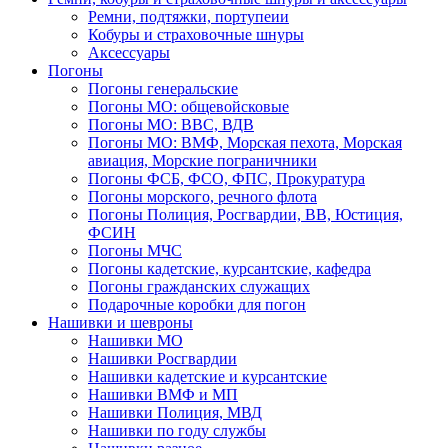
Ремни, подтяжки, портупеии
Кобуры и страховочные шнуры
Аксессуары
Погоны
Погоны генеральские
Погоны МО: общевойсковые
Погоны МО: ВВС, ВДВ
Погоны МО: ВМФ, Морская пехота, Морская
авиация, Морские пограничники
Погоны ФСБ, ФСО, ФПС, Прокуратура
Погоны морского, речного флота
Погоны Полиция, Росгвардии, ВВ, Юстиция,
ФСИН
Погоны МЧС
Погоны кадетские, курсантские, кафедра
Погоны гражданских служащих
Подарочные коробки для погон
Нашивки и шевроны
Нашивки МО
Нашивки Росгвардии
Нашивки кадетские и курсантские
Нашивки ВМФ и МП
Нашивки Полиция, МВД
Нашивки по году службы