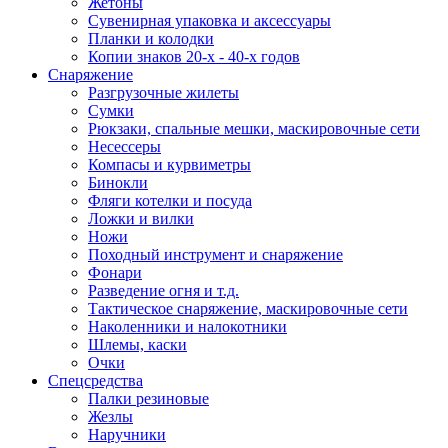
Жетоны
Сувенирная упаковка и аксессуары
Планки и колодки
Копии знаков 20-х - 40-х годов
Снаряжение
Разгрузочные жилеты
Сумки
Рюкзаки, спальные мешки, маскировочные сети
Несессеры
Компасы и курвиметры
Бинокли
Фляги котелки и посуда
Ложки и вилки
Ножи
Походный инструмент и снаряжение
Фонари
Разведение огня и т.д.
Тактическое снаряжение, маскировочные сети
Наколенники и налокотники
Шлемы, каски
Очки
Спецсредства
Палки резиновые
Жезлы
Наручники