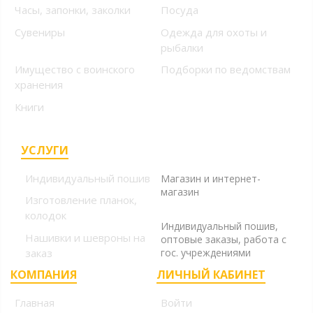
Часы, запонки, заколки
Посуда
Сувениры
Одежда для охоты и
рыбалки
Имущество с воинского
Подборки по ведомствам
хранения
Книги
УСЛУГИ
+7 (499) 394-56-94, +7
(925) 220-10-10
Индивидуальный пошив
Магазин и интернет-
магазин
Изготовление планок,
+7 (925) 220-10-09
колодок
Индивидуальный пошив,
Нашивки и шевроны на
оптовые заказы, работа с
заказ
гос. учреждениями
КОМПАНИЯ
ЛИЧНЫЙ КАБИНЕТ
Главная
Войти