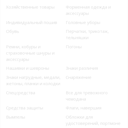
Хозяйственные товары
Форменная одежда и
аксессуары
Индивидуальный пошив
Головные уборы
Обувь
Перчатки, трикотаж,
тельняшки
Ремни, кобуры и
Погоны
страховочные шнуры и
аксессуары
Нашивки и шевроны
Знаки различия
Знаки нагрудные, медали,
Снаряжение
жетоны, планки и колодки
Спецсредства
Все для тревожного
чемодана
Средства защиты
Флаги, навершия
Вымпелы
Обложки для
удостоверений, портмоне