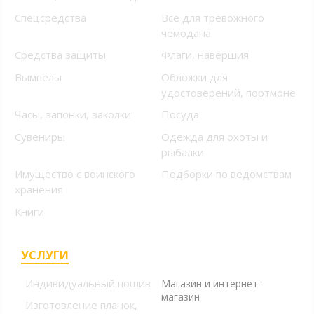
Спецсредства
Все для тревожного
чемодана
Средства защиты
Флаги, навершия
Вымпелы
Обложки для
удостоверений, портмоне
Часы, запонки, заколки
Посуда
Сувениры
Одежда для охоты и
рыбалки
Имущество с воинского
Подборки по ведомствам
хранения
Книги
УСЛУГИ
+7 (499) 394-56-94, +7
(925) 220-10-10
Индивидуальный пошив
Магазин и интернет-
магазин
Изготовление планок,