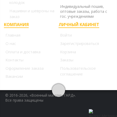
+7 (925) 220-10-09
колодок
Индивидуальный пошив,
Нашивки и шевроны на
оптовые заказы, работа с
заказ
гос. учреждениями
КОМПАНИЯ
ЛИЧНЫЙ КАБИНЕТ
Главная
Войти
О нас
Зарегистрироваться
Оплата и доставка
Корзина
Контакты
Заказы
Оформление заказа
Пользовательское
соглашение
Вакансии
© 2016-2026, «Военный магазин ГАРД».
Все права защищены