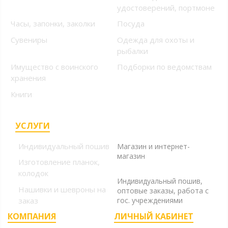
удостоверений, портмоне
Часы, запонки, заколки
Посуда
Сувениры
Одежда для охоты и
рыбалки
Имущество с воинского
Подборки по ведомствам
хранения
Книги
УСЛУГИ
+7 (499) 394-56-94, +7
(925) 220-10-10
Индивидуальный пошив
Магазин и интернет-
магазин
Изготовление планок,
+7 (925) 220-10-09
колодок
Индивидуальный пошив,
Нашивки и шевроны на
оптовые заказы, работа с
заказ
гос. учреждениями
КОМПАНИЯ
ЛИЧНЫЙ КАБИНЕТ